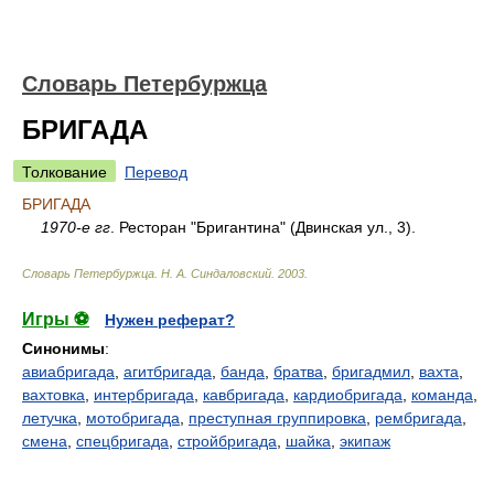
Словарь Петербуржца
БРИГАДА
Толкование
Перевод
БРИГАДА
1970-е гг
. Ресторан "Бригантина" (Двинская ул., 3).
Словарь Петербуржца
.
Н. А. Синдаловский
.
2003
.
Игры ⚽
Нужен реферат?
Синонимы
:
авиабригада
,
агитбригада
,
банда
,
братва
,
бригадмил
,
вахта
,
вахтовка
,
интербригада
,
кавбригада
,
кардиобригада
,
команда
,
летучка
,
мотобригада
,
преступная группировка
,
рембригада
,
смена
,
спецбригада
,
стройбригада
,
шайка
,
экипаж