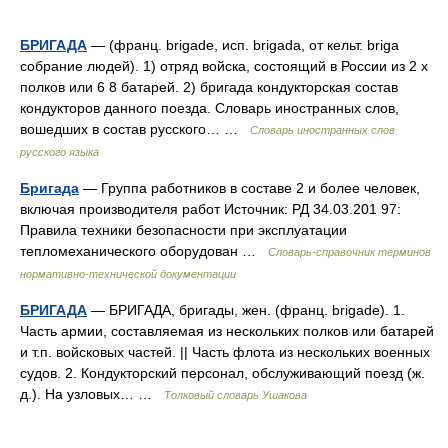
БРИГАДА
— (франц. brigade, исп. brigada, от кельт. briga
собрание людей). 1) отряд войска, состоящий в России из 2 х
полков или 6 8 батарей. 2) бригада кондукторская состав
кондукторов данного поезда. Словарь иностранных слов,
вошедших в состав русского… …
Словарь иностранных слов
русского языка
Бригада
— Группа работников в составе 2 и более человек,
включая производителя работ Источник: РД 34.03.201 97:
Правила техники безопасности при эксплуатации
тепломеханического оборудован …
Словарь-справочник терминов
нормативно-технической документации
БРИГАДА
— БРИГАДА, бригады, жен. (франц. brigade). 1.
Часть армии, составляемая из нескольких полков или батарей
и т.п. войсковых частей. || Часть флота из нескольких военных
судов. 2. Кондукторский персонал, обслуживающий поезд (ж.
д.). На узловых… …
Толковый словарь Ушакова