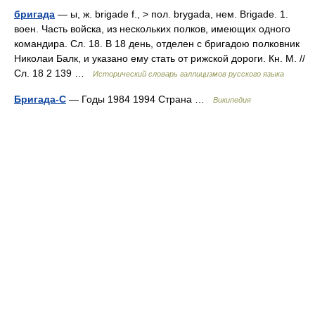
бригада
— ы, ж. brigade f., > пол. brygada, нем. Brigade. 1.
воен. Часть войска, из нескольких полков, имеющих одного
командира. Сл. 18. В 18 день, отделен с бригадою полковник
Николаи Балк, и указано ему стать от рижской дороги. Кн. М. //
Сл. 18 2 139 …
Исторический словарь галлицизмов русского языка
Бригада-С
— Годы 1984 1994 Страна …
Википедия